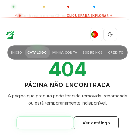
GLOBAL
LUXO
CHINA
BARCO CASA
Conheça a gama China
CLIQUE PARA EXPLORAR
GREEN VILLAGE
PT
INÍCIO
CATÁLOGO
MINHA CONTA
SOBRE NÓS
CRÉDITO
404
PÁGINA NÃO ENCONTRADA
A página que procura pode ter sido removida, renomeada
ou está temporariamente indisponível.
VOLTAR AO INÍCIO
Ver catálogo
GREEN VILLAGE