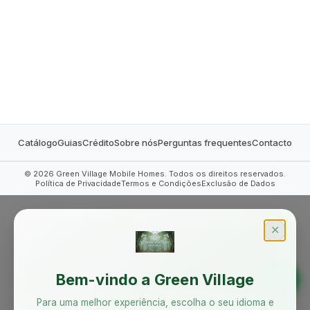
MOBILE HOMES
Catálogo
Guias
Crédito
Sobre nós
Perguntas frequentes
Contacto
©
2026
Green Village Mobile Homes. Todos os direitos reservados.
Política de Privacidade
Termos e Condições
Exclusão de Dados
✕
Bem-vindo a Green Village
Para uma melhor experiência, escolha o seu idioma e