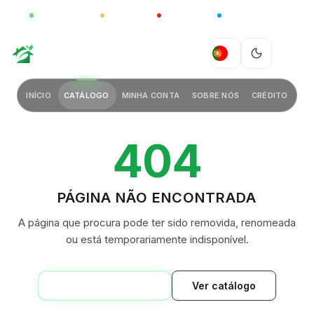
GLOBAL
LUXO
CHINA
BARCO CASA
GREEN VILLAGE
PT
INÍCIO
CATÁLOGO
MINHA CONTA
SOBRE NÓS
CRÉDITO
404
PÁGINA NÃO ENCONTRADA
A página que procura pode ter sido removida, renomeada
ou está temporariamente indisponível.
VOLTAR AO INÍCIO
Ver catálogo
GREEN VILLAGE