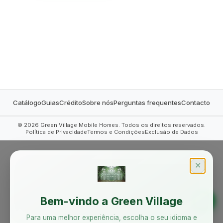
MOBILE HOMES
Catálogo
Guias
Crédito
Sobre nós
Perguntas frequentes
Contacto
©
2026
Green Village Mobile Homes. Todos os direitos reservados.
Política de Privacidade
Termos e Condições
Exclusão de Dados
✕
Bem-vindo a Green Village
Para uma melhor experiência, escolha o seu idioma e