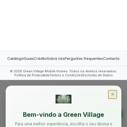
MOBILE HOMES
Catálogo
Guias
Crédito
Sobre nós
Perguntas frequentes
Contacto
©
2026
Green Village Mobile Homes. Todos os direitos reservados.
Política de Privacidade
Termos e Condições
Exclusão de Dados
✕
Bem-vindo a Green Village
Para uma melhor experiência, escolha o seu idioma e