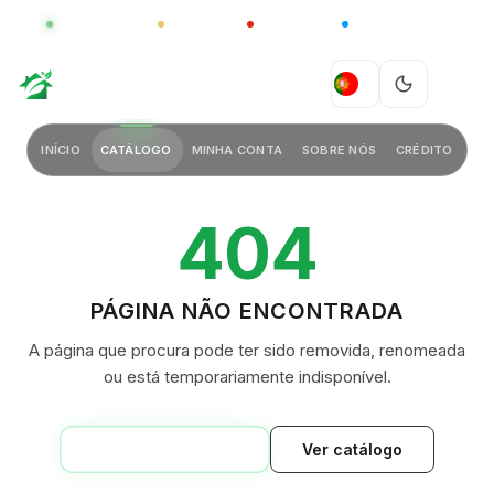
GLOBAL
LUXO
CHINA
BARCO CASA
GREEN VILLAGE
PT
INÍCIO
CATÁLOGO
MINHA CONTA
SOBRE NÓS
CRÉDITO
404
PÁGINA NÃO ENCONTRADA
A página que procura pode ter sido removida, renomeada
ou está temporariamente indisponível.
VOLTAR AO INÍCIO
Ver catálogo
GREEN VILLAGE