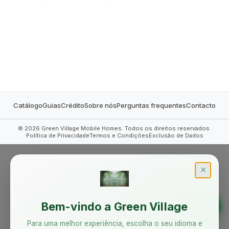
MOBILE HOMES
Catálogo
Guias
Crédito
Sobre nós
Perguntas frequentes
Contacto
©
2026
Green Village Mobile Homes. Todos os direitos reservados.
Política de Privacidade
Termos e Condições
Exclusão de Dados
✕
Bem-vindo a Green Village
Para uma melhor experiência, escolha o seu idioma e