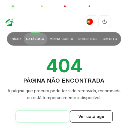
GLOBAL
LUXO
CHINA
BARCO CASA
GREEN VILLAGE
PT
INÍCIO
CATÁLOGO
MINHA CONTA
SOBRE NÓS
CRÉDITO
404
PÁGINA NÃO ENCONTRADA
A página que procura pode ter sido removida, renomeada
ou está temporariamente indisponível.
VOLTAR AO INÍCIO
Ver catálogo
GREEN VILLAGE