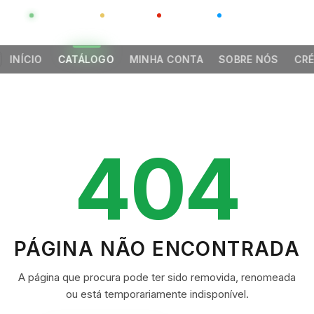
GLOBAL
LUXO
CHINA
BARCO CASA
INÍCIO
CATÁLOGO
MINHA CONTA
SOBRE NÓS
CRÉ
404
PÁGINA NÃO ENCONTRADA
A página que procura pode ter sido removida, renomeada
ou está temporariamente indisponível.