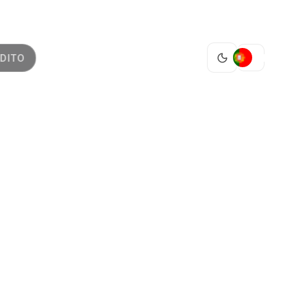
PT
DITO