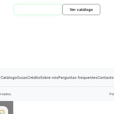
VOLTAR AO INÍCIO
Ver catálogo
GREEN VILLAGE
MOBILE HOMES
Catálogo
Guias
Crédito
Sobre nós
Perguntas frequentes
Contacto
ervados.
Po
✕