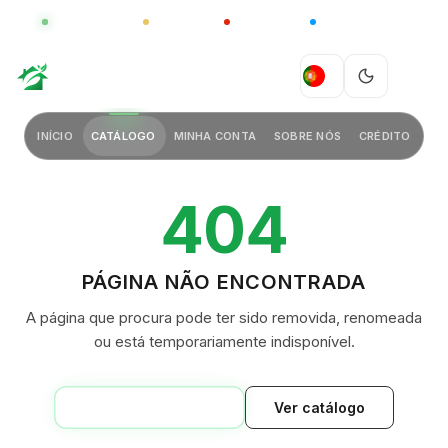
GLOBAL
LUXO
CHINA
BARCO CASA
GREEN VILLAGE
PT
INÍCIO
CATÁLOGO
MINHA CONTA
SOBRE NÓS
CRÉDITO
404
PÁGINA NÃO ENCONTRADA
A página que procura pode ter sido removida, renomeada
ou está temporariamente indisponível.
VOLTAR AO INÍCIO
Ver catálogo
GREEN VILLAGE