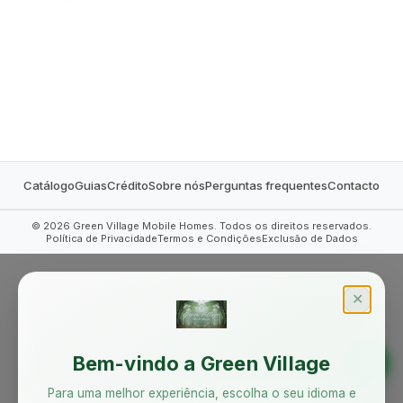
MOBILE HOMES
Catálogo
Guias
Crédito
Sobre nós
Perguntas frequentes
Contacto
©
2026
Green Village Mobile Homes. Todos os direitos reservados.
Política de Privacidade
Termos e Condições
Exclusão de Dados
✕
Bem-vindo a Green Village
Para uma melhor experiência, escolha o seu idioma e