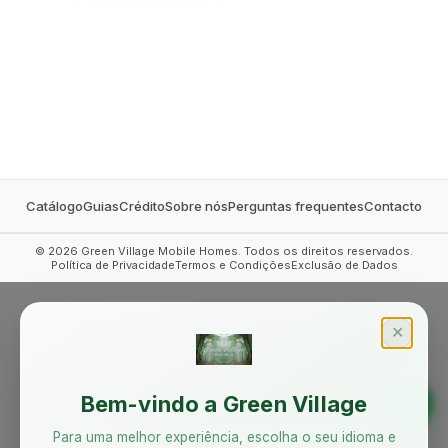
MOBILE HOMES
Catálogo
Guias
Crédito
Sobre nós
Perguntas frequentes
Contacto
©
2026
Green Village Mobile Homes. Todos os direitos reservados.
Política de Privacidade
Termos e Condições
Exclusão de Dados
✕
Bem-vindo a Green Village
Para uma melhor experiência, escolha o seu idioma e