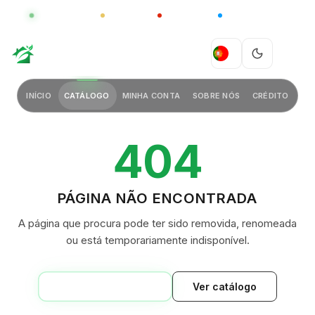
GLOBAL
LUXO
CHINA
BARCO CASA
GREEN VILLAGE
PT
INÍCIO
CATÁLOGO
MINHA CONTA
SOBRE NÓS
CRÉDITO
404
PÁGINA NÃO ENCONTRADA
A página que procura pode ter sido removida, renomeada
ou está temporariamente indisponível.
VOLTAR AO INÍCIO
Ver catálogo
GREEN VILLAGE