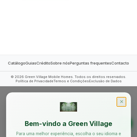
MOBILE HOMES
Catálogo
Guias
Crédito
Sobre nós
Perguntas frequentes
Contacto
©
2026
Green Village Mobile Homes. Todos os direitos reservados.
Política de Privacidade
Termos e Condições
Exclusão de Dados
✕
Bem-vindo a Green Village
Para uma melhor experiência, escolha o seu idioma e