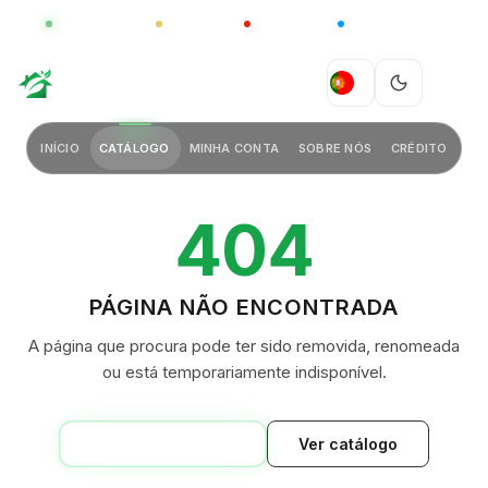
GLOBAL
LUXO
CHINA
BARCO CASA
GREEN VILLAGE
PT
INÍCIO
CATÁLOGO
MINHA CONTA
SOBRE NÓS
CRÉDITO
404
PÁGINA NÃO ENCONTRADA
A página que procura pode ter sido removida, renomeada
ou está temporariamente indisponível.
VOLTAR AO INÍCIO
Ver catálogo
GREEN VILLAGE