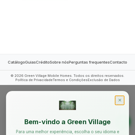
MOBILE HOMES
Catálogo
Guias
Crédito
Sobre nós
Perguntas frequentes
Contacto
©
2026
Green Village Mobile Homes. Todos os direitos reservados.
Política de Privacidade
Termos e Condições
Exclusão de Dados
✕
Bem-vindo a Green Village
Para uma melhor experiência, escolha o seu idioma e