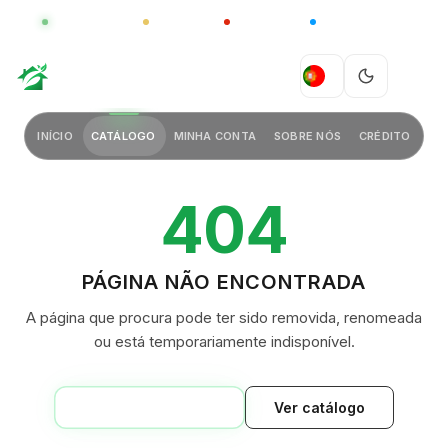
GLOBAL
LUXO
CHINA
BARCO CASA
GREEN VILLAGE
PT
INÍCIO
CATÁLOGO
MINHA CONTA
SOBRE NÓS
CRÉDITO
404
PÁGINA NÃO ENCONTRADA
A página que procura pode ter sido removida, renomeada
ou está temporariamente indisponível.
VOLTAR AO INÍCIO
Ver catálogo
GREEN VILLAGE