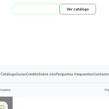
VOLTAR AO INÍCIO
Ver catálogo
GREEN VILLAGE
MOBILE HOMES
Catálogo
Guias
Crédito
Sobre nós
Perguntas frequentes
Contacto
ervados.
Po
✕