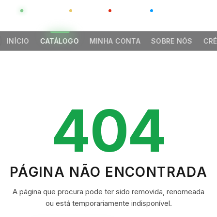
GLOBAL
LUXO
CHINA
BARCO CASA
INÍCIO
CATÁLOGO
MINHA CONTA
SOBRE NÓS
CRÉ
404
PÁGINA NÃO ENCONTRADA
A página que procura pode ter sido removida, renomeada
ou está temporariamente indisponível.