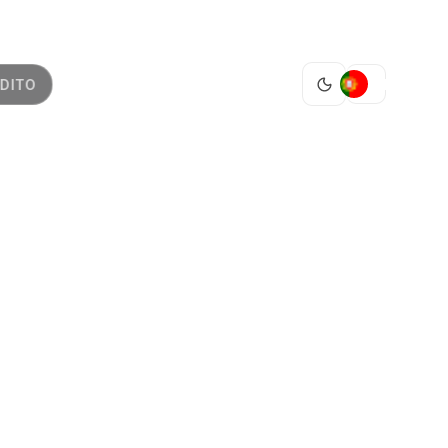
PT
DITO