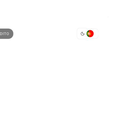
PT
DITO