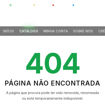
GLOBAL
LUXO
CHINA
BARCO CASA
INÍCIO
CATÁLOGO
MINHA CONTA
SOBRE NÓS
CRÉ
404
PÁGINA NÃO ENCONTRADA
A página que procura pode ter sido removida, renomeada
ou está temporariamente indisponível.