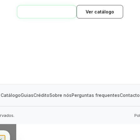
VOLTAR AO INÍCIO
Ver catálogo
GREEN VILLAGE
MOBILE HOMES
Catálogo
Guias
Crédito
Sobre nós
Perguntas frequentes
Contacto
ervados.
Po
✕