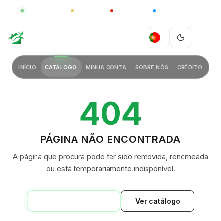
GLOBAL
LUXO
CHINA
BARCO CASA
GREEN VILLAGE
PT
INÍCIO
CATÁLOGO
MINHA CONTA
SOBRE NÓS
CRÉDITO
404
PÁGINA NÃO ENCONTRADA
A página que procura pode ter sido removida, renomeada
ou está temporariamente indisponível.
VOLTAR AO INÍCIO
Ver catálogo
GREEN VILLAGE