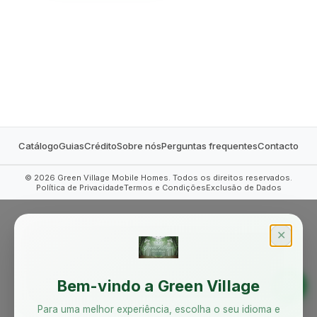
MOBILE HOMES
Catálogo
Guias
Crédito
Sobre nós
Perguntas frequentes
Contacto
©
2026
Green Village Mobile Homes. Todos os direitos reservados.
Política de Privacidade
Termos e Condições
Exclusão de Dados
✕
Bem-vindo a Green Village
Para uma melhor experiência, escolha o seu idioma e