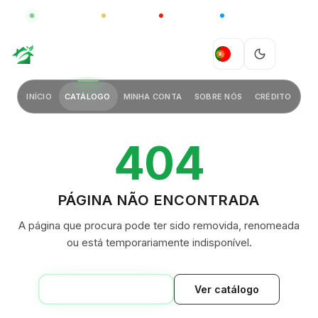
GLOBAL
LUXO
CHINA
BARCO CASA
GREEN VILLAGE
PT
INÍCIO
CATÁLOGO
MINHA CONTA
SOBRE NÓS
CRÉDITO
404
PÁGINA NÃO ENCONTRADA
A página que procura pode ter sido removida, renomeada
ou está temporariamente indisponível.
VOLTAR AO INÍCIO
Ver catálogo
GREEN VILLAGE