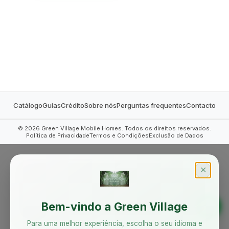
MOBILE HOMES
Catálogo
Guias
Crédito
Sobre nós
Perguntas frequentes
Contacto
©
2026
Green Village Mobile Homes. Todos os direitos reservados.
Política de Privacidade
Termos e Condições
Exclusão de Dados
✕
Bem-vindo a Green Village
Para uma melhor experiência, escolha o seu idioma e