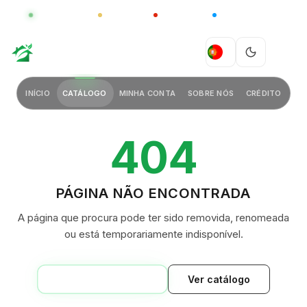
GLOBAL
LUXO
CHINA
BARCO CASA
GREEN VILLAGE
PT
INÍCIO
CATÁLOGO
MINHA CONTA
SOBRE NÓS
CRÉDITO
404
PÁGINA NÃO ENCONTRADA
A página que procura pode ter sido removida, renomeada
ou está temporariamente indisponível.
VOLTAR AO INÍCIO
Ver catálogo
GREEN VILLAGE