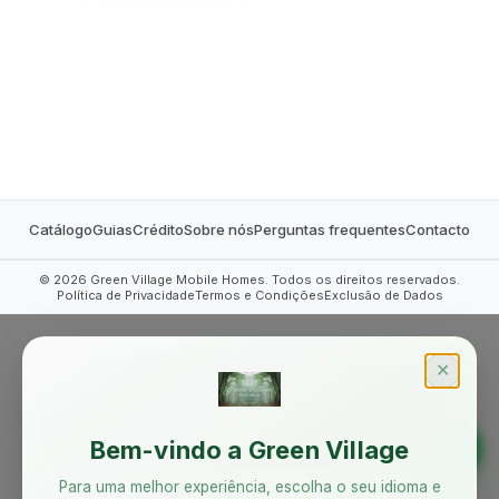
MOBILE HOMES
Catálogo
Guias
Crédito
Sobre nós
Perguntas frequentes
Contacto
©
2026
Green Village Mobile Homes. Todos os direitos reservados.
Política de Privacidade
Termos e Condições
Exclusão de Dados
✕
Bem-vindo a Green Village
Para uma melhor experiência, escolha o seu idioma e