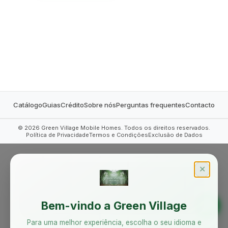
MOBILE HOMES
Catálogo
Guias
Crédito
Sobre nós
Perguntas frequentes
Contacto
©
2026
Green Village Mobile Homes. Todos os direitos reservados.
Política de Privacidade
Termos e Condições
Exclusão de Dados
✕
Bem-vindo a Green Village
Para uma melhor experiência, escolha o seu idioma e