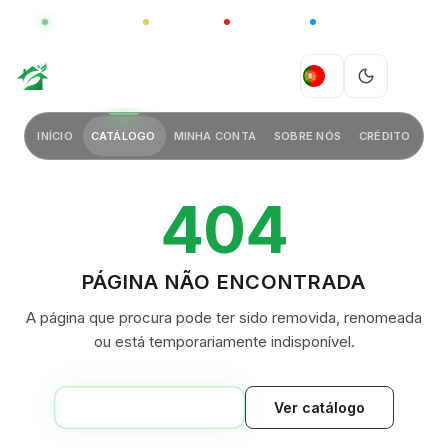
GLOBAL
LUXO
CHINA
BARCO CASA
Conheça a gama China
CLIQUE PARA EXPLORAR
GREEN VILLAGE
PT
INÍCIO
CATÁLOGO
MINHA CONTA
SOBRE NÓS
CRÉDITO
404
PÁGINA NÃO ENCONTRADA
A página que procura pode ter sido removida, renomeada
ou está temporariamente indisponível.
VOLTAR AO INÍCIO
Ver catálogo
GREEN VILLAGE