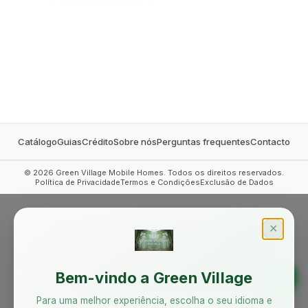
MOBILE HOMES
Catálogo
Guias
Crédito
Sobre nós
Perguntas frequentes
Contacto
©
2026
Green Village Mobile Homes. Todos os direitos reservados.
Política de Privacidade
Termos e Condições
Exclusão de Dados
✕
Bem-vindo a Green Village
Para uma melhor experiência, escolha o seu idioma e