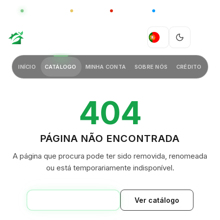
GLOBAL
LUXO
CHINA
BARCO CASA
GREEN VILLAGE
PT
INÍCIO
CATÁLOGO
MINHA CONTA
SOBRE NÓS
CRÉDITO
404
PÁGINA NÃO ENCONTRADA
A página que procura pode ter sido removida, renomeada
ou está temporariamente indisponível.
VOLTAR AO INÍCIO
Ver catálogo
GREEN VILLAGE