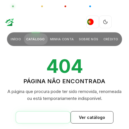
GLOBAL
LUXO
CHINA
BARCO CASA
GREEN VILLAGE
PT
INÍCIO
CATÁLOGO
MINHA CONTA
SOBRE NÓS
CRÉDITO
404
PÁGINA NÃO ENCONTRADA
A página que procura pode ter sido removida, renomeada
ou está temporariamente indisponível.
VOLTAR AO INÍCIO
Ver catálogo
GREEN VILLAGE