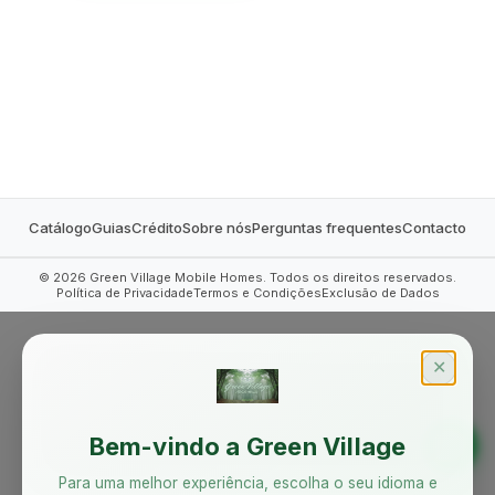
MOBILE HOMES
Catálogo
Guias
Crédito
Sobre nós
Perguntas frequentes
Contacto
©
2026
Green Village Mobile Homes. Todos os direitos reservados.
Política de Privacidade
Termos e Condições
Exclusão de Dados
✕
Bem-vindo a Green Village
Para uma melhor experiência, escolha o seu idioma e