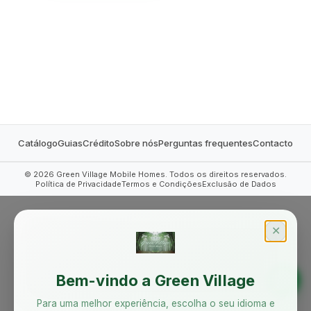
MOBILE HOMES
Catálogo
Guias
Crédito
Sobre nós
Perguntas frequentes
Contacto
©
2026
Green Village Mobile Homes. Todos os direitos reservados.
Política de Privacidade
Termos e Condições
Exclusão de Dados
✕
Bem-vindo a Green Village
Para uma melhor experiência, escolha o seu idioma e