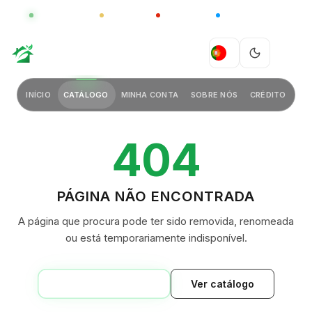
GLOBAL
LUXO
CHINA
BARCO CASA
GREEN VILLAGE
PT
INÍCIO
CATÁLOGO
MINHA CONTA
SOBRE NÓS
CRÉDITO
404
PÁGINA NÃO ENCONTRADA
A página que procura pode ter sido removida, renomeada
ou está temporariamente indisponível.
VOLTAR AO INÍCIO
Ver catálogo
GREEN VILLAGE