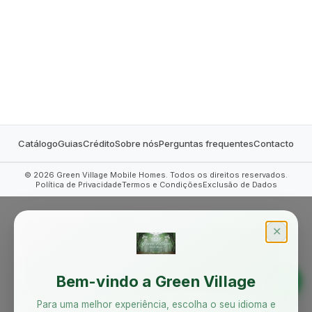
MOBILE HOMES
Catálogo
Guias
Crédito
Sobre nós
Perguntas frequentes
Contacto
©
2026
Green Village Mobile Homes. Todos os direitos reservados.
Política de Privacidade
Termos e Condições
Exclusão de Dados
✕
Bem-vindo a Green Village
Para uma melhor experiência, escolha o seu idioma e