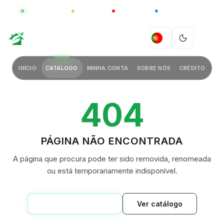
GLOBAL
LUXO
CHINA
BARCO CASA
GREEN VILLAGE
PT
INÍCIO
CATÁLOGO
MINHA CONTA
SOBRE NÓS
CRÉDITO
404
PÁGINA NÃO ENCONTRADA
A página que procura pode ter sido removida, renomeada
ou está temporariamente indisponível.
VOLTAR AO INÍCIO
Ver catálogo
GREEN VILLAGE