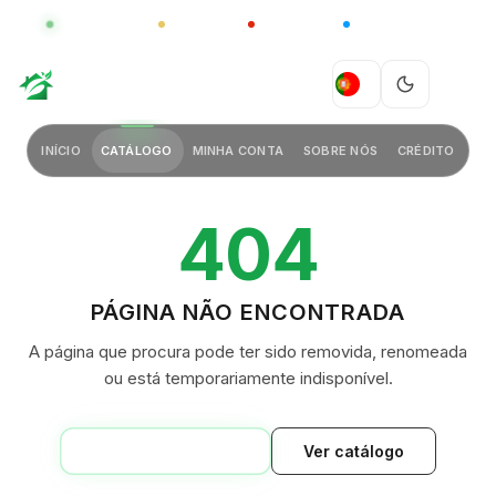
GLOBAL
LUXO
CHINA
BARCO CASA
GREEN VILLAGE
PT
INÍCIO
CATÁLOGO
MINHA CONTA
SOBRE NÓS
CRÉDITO
404
PÁGINA NÃO ENCONTRADA
A página que procura pode ter sido removida, renomeada
ou está temporariamente indisponível.
VOLTAR AO INÍCIO
Ver catálogo
GREEN VILLAGE