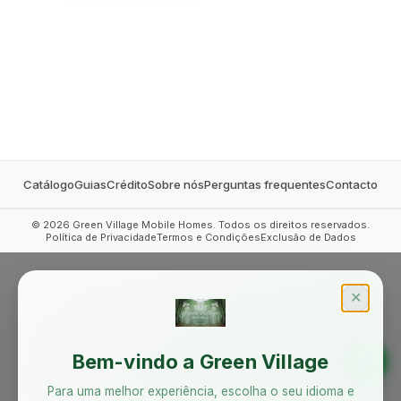
MOBILE HOMES
Catálogo
Guias
Crédito
Sobre nós
Perguntas frequentes
Contacto
©
2026
Green Village Mobile Homes. Todos os direitos reservados.
Política de Privacidade
Termos e Condições
Exclusão de Dados
✕
Bem-vindo a Green Village
Para uma melhor experiência, escolha o seu idioma e