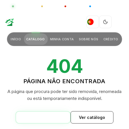
GLOBAL
LUXO
CHINA
BARCO CASA
GREEN VILLAGE
PT
INÍCIO
CATÁLOGO
MINHA CONTA
SOBRE NÓS
CRÉDITO
404
PÁGINA NÃO ENCONTRADA
A página que procura pode ter sido removida, renomeada
ou está temporariamente indisponível.
VOLTAR AO INÍCIO
Ver catálogo
GREEN VILLAGE