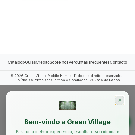
MOBILE HOMES
Catálogo
Guias
Crédito
Sobre nós
Perguntas frequentes
Contacto
©
2026
Green Village Mobile Homes. Todos os direitos reservados.
Política de Privacidade
Termos e Condições
Exclusão de Dados
✕
Bem-vindo a Green Village
Para uma melhor experiência, escolha o seu idioma e