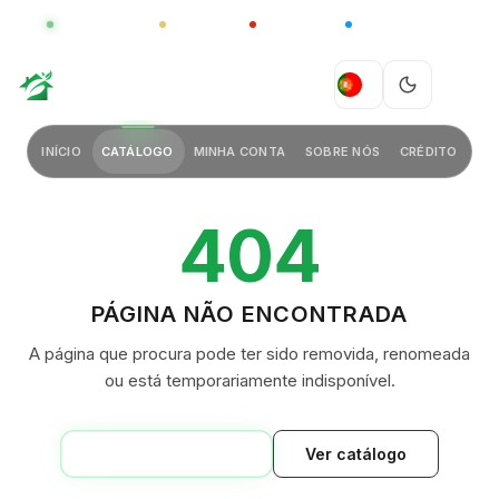
GLOBAL
LUXO
CHINA
BARCO CASA
GREEN VILLAGE
PT
INÍCIO
CATÁLOGO
MINHA CONTA
SOBRE NÓS
CRÉDITO
404
PÁGINA NÃO ENCONTRADA
A página que procura pode ter sido removida, renomeada
ou está temporariamente indisponível.
VOLTAR AO INÍCIO
Ver catálogo
GREEN VILLAGE