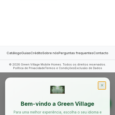
MOBILE HOMES
Catálogo
Guias
Crédito
Sobre nós
Perguntas frequentes
Contacto
©
2026
Green Village Mobile Homes. Todos os direitos reservados.
Política de Privacidade
Termos e Condições
Exclusão de Dados
✕
Bem-vindo a Green Village
Para uma melhor experiência, escolha o seu idioma e