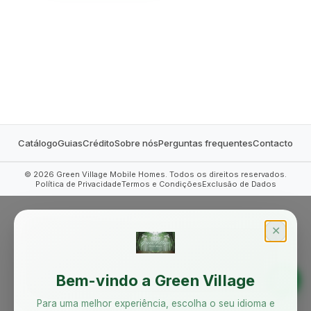
MOBILE HOMES
Catálogo
Guias
Crédito
Sobre nós
Perguntas frequentes
Contacto
©
2026
Green Village Mobile Homes. Todos os direitos reservados.
Política de Privacidade
Termos e Condições
Exclusão de Dados
✕
Bem-vindo a Green Village
Para uma melhor experiência, escolha o seu idioma e