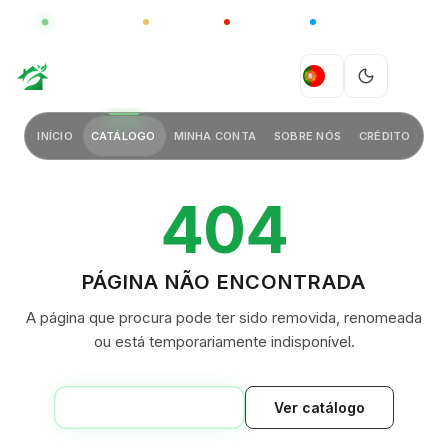
GLOBAL
LUXO
CHINA
BARCO CASA
GREEN VILLAGE
PT
INÍCIO
CATÁLOGO
MINHA CONTA
SOBRE NÓS
CRÉDITO
404
PÁGINA NÃO ENCONTRADA
A página que procura pode ter sido removida, renomeada
ou está temporariamente indisponível.
VOLTAR AO INÍCIO
Ver catálogo
GREEN VILLAGE