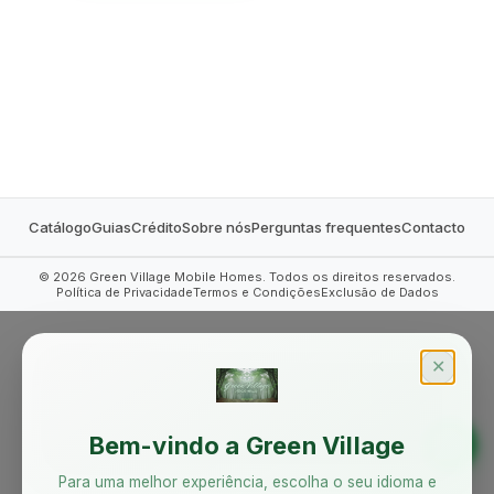
MOBILE HOMES
Catálogo
Guias
Crédito
Sobre nós
Perguntas frequentes
Contacto
©
2026
Green Village Mobile Homes. Todos os direitos reservados.
Política de Privacidade
Termos e Condições
Exclusão de Dados
✕
Bem-vindo a Green Village
Para uma melhor experiência, escolha o seu idioma e