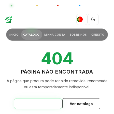
GLOBAL
LUXO
CHINA
BARCO CASA
GREEN VILLAGE
PT
INÍCIO
CATÁLOGO
MINHA CONTA
SOBRE NÓS
CRÉDITO
404
PÁGINA NÃO ENCONTRADA
A página que procura pode ter sido removida, renomeada
ou está temporariamente indisponível.
VOLTAR AO INÍCIO
Ver catálogo
GREEN VILLAGE