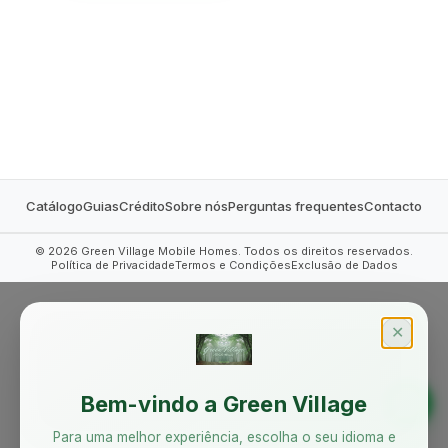
MOBILE HOMES
Catálogo
Guias
Crédito
Sobre nós
Perguntas frequentes
Contacto
©
2026
Green Village Mobile Homes. Todos os direitos reservados.
Política de Privacidade
Termos e Condições
Exclusão de Dados
✕
Bem-vindo a Green Village
Para uma melhor experiência, escolha o seu idioma e