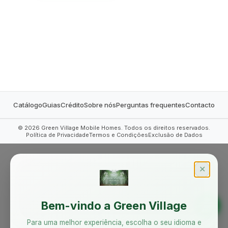
MOBILE HOMES
Catálogo
Guias
Crédito
Sobre nós
Perguntas frequentes
Contacto
©
2026
Green Village Mobile Homes. Todos os direitos reservados.
Política de Privacidade
Termos e Condições
Exclusão de Dados
✕
Bem-vindo a Green Village
Para uma melhor experiência, escolha o seu idioma e