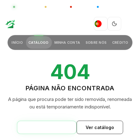
GLOBAL
LUXO
CHINA
BARCO CASA
GREEN VILLAGE
PT
INÍCIO
CATÁLOGO
MINHA CONTA
SOBRE NÓS
CRÉDITO
404
PÁGINA NÃO ENCONTRADA
A página que procura pode ter sido removida, renomeada
ou está temporariamente indisponível.
VOLTAR AO INÍCIO
Ver catálogo
GREEN VILLAGE