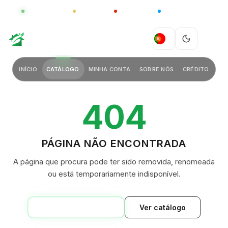
GLOBAL
LUXO
CHINA
BARCO CASA
GREEN VILLAGE
PT
INÍCIO
CATÁLOGO
MINHA CONTA
SOBRE NÓS
CRÉDITO
404
PÁGINA NÃO ENCONTRADA
A página que procura pode ter sido removida, renomeada
ou está temporariamente indisponível.
VOLTAR AO INÍCIO
Ver catálogo
GREEN VILLAGE