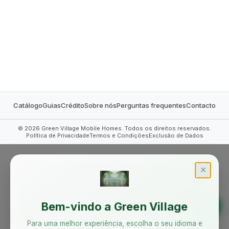
MOBILE HOMES
Catálogo
Guias
Crédito
Sobre nós
Perguntas frequentes
Contacto
©
2026
Green Village Mobile Homes. Todos os direitos reservados.
Política de Privacidade
Termos e Condições
Exclusão de Dados
✕
Bem-vindo a Green Village
Para uma melhor experiência, escolha o seu idioma e