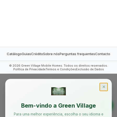
MOBILE HOMES
Catálogo
Guias
Crédito
Sobre nós
Perguntas frequentes
Contacto
©
2026
Green Village Mobile Homes. Todos os direitos reservados.
Política de Privacidade
Termos e Condições
Exclusão de Dados
✕
Bem-vindo a Green Village
Para uma melhor experiência, escolha o seu idioma e