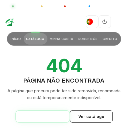
GLOBAL
LUXO
CHINA
BARCO CASA
GREEN VILLAGE
PT
INÍCIO
CATÁLOGO
MINHA CONTA
SOBRE NÓS
CRÉDITO
404
PÁGINA NÃO ENCONTRADA
A página que procura pode ter sido removida, renomeada
ou está temporariamente indisponível.
VOLTAR AO INÍCIO
Ver catálogo
GREEN VILLAGE