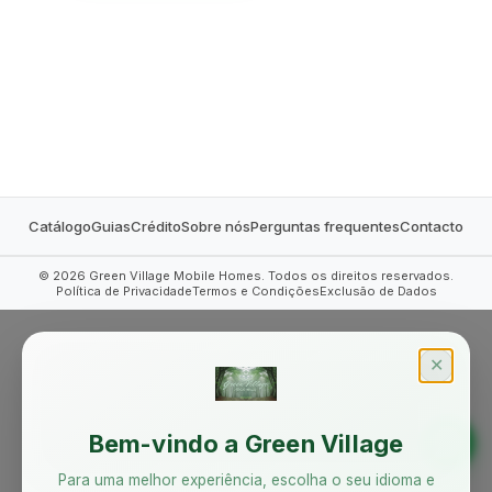
MOBILE HOMES
Catálogo
Guias
Crédito
Sobre nós
Perguntas frequentes
Contacto
©
2026
Green Village Mobile Homes. Todos os direitos reservados.
Política de Privacidade
Termos e Condições
Exclusão de Dados
✕
Bem-vindo a Green Village
Para uma melhor experiência, escolha o seu idioma e