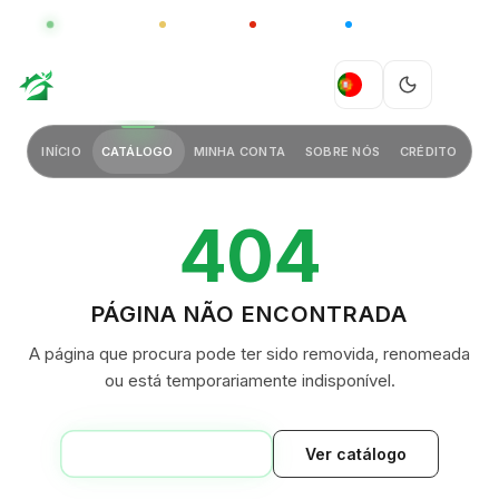
GLOBAL
LUXO
CHINA
BARCO CASA
GREEN VILLAGE
PT
INÍCIO
CATÁLOGO
MINHA CONTA
SOBRE NÓS
CRÉDITO
404
PÁGINA NÃO ENCONTRADA
A página que procura pode ter sido removida, renomeada
ou está temporariamente indisponível.
VOLTAR AO INÍCIO
Ver catálogo
GREEN VILLAGE