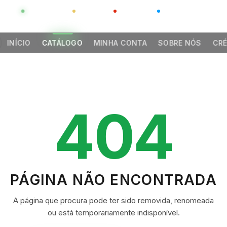
GLOBAL
LUXO
CHINA
BARCO CASA
INÍCIO
CATÁLOGO
MINHA CONTA
SOBRE NÓS
CRÉ
404
PÁGINA NÃO ENCONTRADA
A página que procura pode ter sido removida, renomeada
ou está temporariamente indisponível.