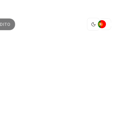
PT
DITO