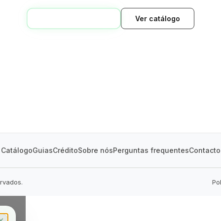
VOLTAR AO INÍCIO
Ver catálogo
GREEN VILLAGE
MOBILE HOMES
Catálogo
Guias
Crédito
Sobre nós
Perguntas frequentes
Contacto
ervados.
Po
✕