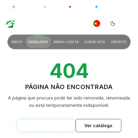
GLOBAL
LUXO
CHINA
BARCO CASA
GREEN VILLAGE
PT
INÍCIO
CATÁLOGO
MINHA CONTA
SOBRE NÓS
CRÉDITO
404
PÁGINA NÃO ENCONTRADA
A página que procura pode ter sido removida, renomeada
ou está temporariamente indisponível.
VOLTAR AO INÍCIO
Ver catálogo
GREEN VILLAGE