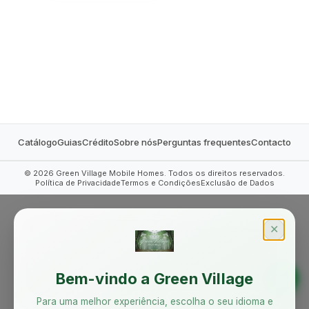
MOBILE HOMES
Catálogo
Guias
Crédito
Sobre nós
Perguntas frequentes
Contacto
©
2026
Green Village Mobile Homes. Todos os direitos reservados.
Política de Privacidade
Termos e Condições
Exclusão de Dados
✕
Bem-vindo a Green Village
Para uma melhor experiência, escolha o seu idioma e