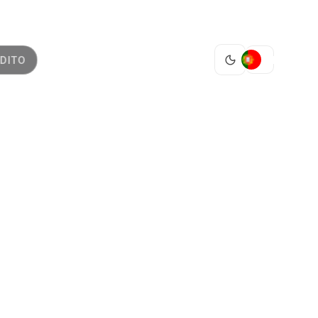
PT
DITO