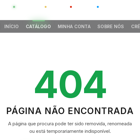
GLOBAL
LUXO
CHINA
BARCO CASA
INÍCIO
CATÁLOGO
MINHA CONTA
SOBRE NÓS
CRÉ
404
PÁGINA NÃO ENCONTRADA
A página que procura pode ter sido removida, renomeada
ou está temporariamente indisponível.