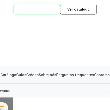
VOLTAR AO INÍCIO
Ver catálogo
GREEN VILLAGE
MOBILE HOMES
Catálogo
Guias
Crédito
Sobre nós
Perguntas frequentes
Contacto
ervados.
Po
✕