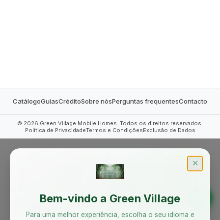
MOBILE HOMES
Catálogo
Guias
Crédito
Sobre nós
Perguntas frequentes
Contacto
©
2026
Green Village Mobile Homes. Todos os direitos reservados.
Política de Privacidade
Termos e Condições
Exclusão de Dados
✕
Bem-vindo a Green Village
Para uma melhor experiência, escolha o seu idioma e