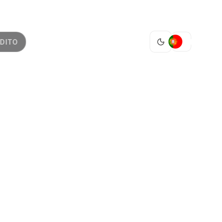
PT
DITO