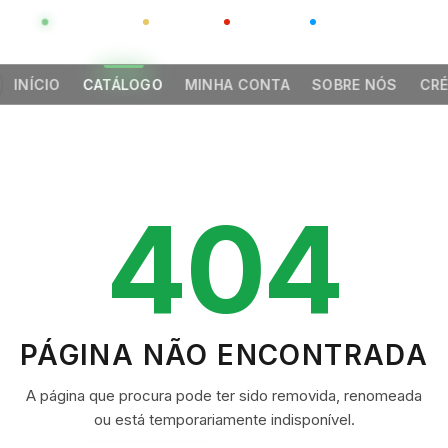
GLOBAL
LUXO
CHINA
BARCO CASA
INÍCIO
CATÁLOGO
MINHA CONTA
SOBRE NÓS
CRÉ
404
PÁGINA NÃO ENCONTRADA
A página que procura pode ter sido removida, renomeada
ou está temporariamente indisponível.