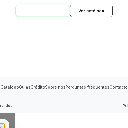
VOLTAR AO INÍCIO
Ver catálogo
GREEN VILLAGE
MOBILE HOMES
Catálogo
Guias
Crédito
Sobre nós
Perguntas frequentes
Contacto
ervados.
Po
✕