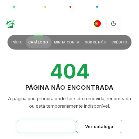
GLOBAL
LUXO
CHINA
BARCO CASA
GREEN VILLAGE
PT
INÍCIO
CATÁLOGO
MINHA CONTA
SOBRE NÓS
CRÉDITO
404
PÁGINA NÃO ENCONTRADA
A página que procura pode ter sido removida, renomeada
ou está temporariamente indisponível.
VOLTAR AO INÍCIO
Ver catálogo
GREEN VILLAGE