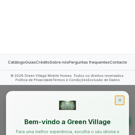
MOBILE HOMES
Catálogo
Guias
Crédito
Sobre nós
Perguntas frequentes
Contacto
©
2026
Green Village Mobile Homes. Todos os direitos reservados.
Política de Privacidade
Termos e Condições
Exclusão de Dados
✕
Bem-vindo a Green Village
Para uma melhor experiência, escolha o seu idioma e