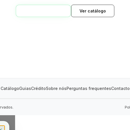
VOLTAR AO INÍCIO
Ver catálogo
GREEN VILLAGE
MOBILE HOMES
Catálogo
Guias
Crédito
Sobre nós
Perguntas frequentes
Contacto
ervados.
Po
✕