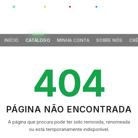
GLOBAL
LUXO
CHINA
BARCO CASA
INÍCIO
CATÁLOGO
MINHA CONTA
SOBRE NÓS
CRÉ
404
PÁGINA NÃO ENCONTRADA
A página que procura pode ter sido removida, renomeada
ou está temporariamente indisponível.