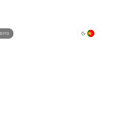
PT
DITO