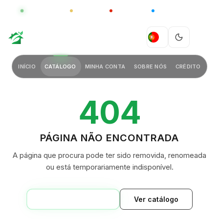
GLOBAL
LUXO
CHINA
BARCO CASA
GREEN VILLAGE
PT
INÍCIO
CATÁLOGO
MINHA CONTA
SOBRE NÓS
CRÉDITO
404
PÁGINA NÃO ENCONTRADA
A página que procura pode ter sido removida, renomeada
ou está temporariamente indisponível.
VOLTAR AO INÍCIO
Ver catálogo
GREEN VILLAGE