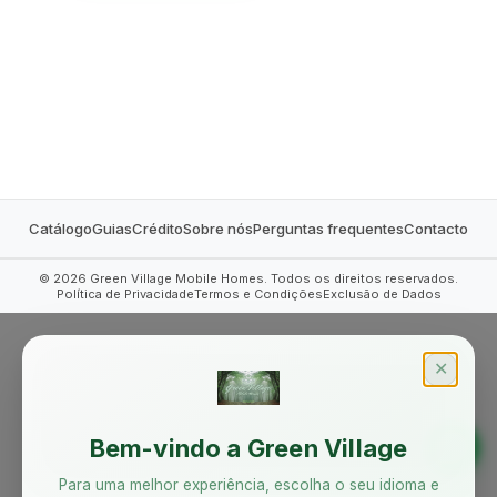
MOBILE HOMES
Catálogo
Guias
Crédito
Sobre nós
Perguntas frequentes
Contacto
©
2026
Green Village Mobile Homes. Todos os direitos reservados.
Política de Privacidade
Termos e Condições
Exclusão de Dados
✕
Bem-vindo a Green Village
Para uma melhor experiência, escolha o seu idioma e