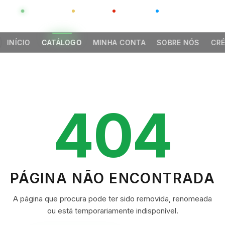
GLOBAL
LUXO
CHINA
BARCO CASA
INÍCIO
CATÁLOGO
MINHA CONTA
SOBRE NÓS
CRÉ
404
PÁGINA NÃO ENCONTRADA
A página que procura pode ter sido removida, renomeada
ou está temporariamente indisponível.