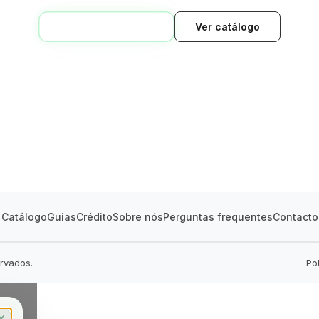
VOLTAR AO INÍCIO
Ver catálogo
GREEN VILLAGE
MOBILE HOMES
Catálogo
Guias
Crédito
Sobre nós
Perguntas frequentes
Contacto
ervados.
Po
✕