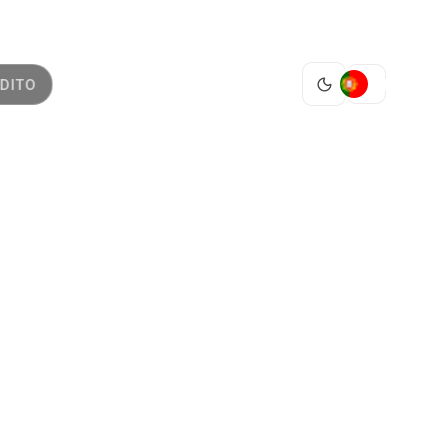
PT
DITO