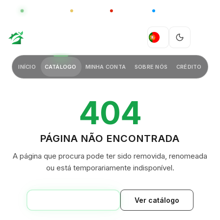
GLOBAL
LUXO
CHINA
BARCO CASA
GREEN VILLAGE
PT
INÍCIO
CATÁLOGO
MINHA CONTA
SOBRE NÓS
CRÉDITO
404
PÁGINA NÃO ENCONTRADA
A página que procura pode ter sido removida, renomeada
ou está temporariamente indisponível.
VOLTAR AO INÍCIO
Ver catálogo
GREEN VILLAGE