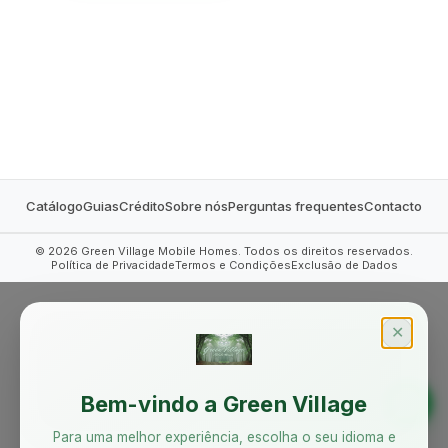
MOBILE HOMES
Catálogo
Guias
Crédito
Sobre nós
Perguntas frequentes
Contacto
©
2026
Green Village Mobile Homes. Todos os direitos reservados.
Política de Privacidade
Termos e Condições
Exclusão de Dados
✕
Bem-vindo a Green Village
Para uma melhor experiência, escolha o seu idioma e