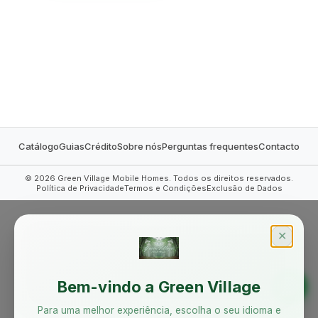
MOBILE HOMES
Catálogo
Guias
Crédito
Sobre nós
Perguntas frequentes
Contacto
©
2026
Green Village Mobile Homes. Todos os direitos reservados.
Política de Privacidade
Termos e Condições
Exclusão de Dados
✕
Bem-vindo a Green Village
Para uma melhor experiência, escolha o seu idioma e