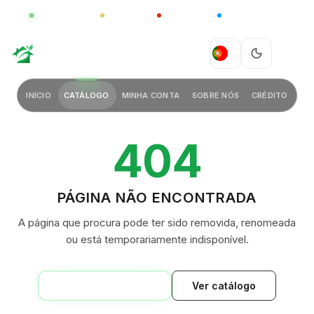
GLOBAL
LUXO
CHINA
BARCO CASA
GREEN VILLAGE
PT
INÍCIO
CATÁLOGO
MINHA CONTA
SOBRE NÓS
CRÉDITO
404
PÁGINA NÃO ENCONTRADA
A página que procura pode ter sido removida, renomeada
ou está temporariamente indisponível.
VOLTAR AO INÍCIO
Ver catálogo
GREEN VILLAGE