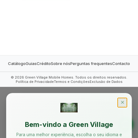
MOBILE HOMES
Catálogo
Guias
Crédito
Sobre nós
Perguntas frequentes
Contacto
©
2026
Green Village Mobile Homes. Todos os direitos reservados.
Política de Privacidade
Termos e Condições
Exclusão de Dados
✕
Bem-vindo a Green Village
Para uma melhor experiência, escolha o seu idioma e