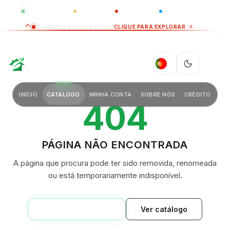
GLOBAL
LUXO
CHINA
BARCO CASA
Conheça a gama China
CLIQUE PARA EXPLORAR
GREEN VILLAGE
PT
INÍCIO
CATÁLOGO
MINHA CONTA
SOBRE NÓS
CRÉDITO
404
PÁGINA NÃO ENCONTRADA
A página que procura pode ter sido removida, renomeada
ou está temporariamente indisponível.
VOLTAR AO INÍCIO
Ver catálogo
GREEN VILLAGE