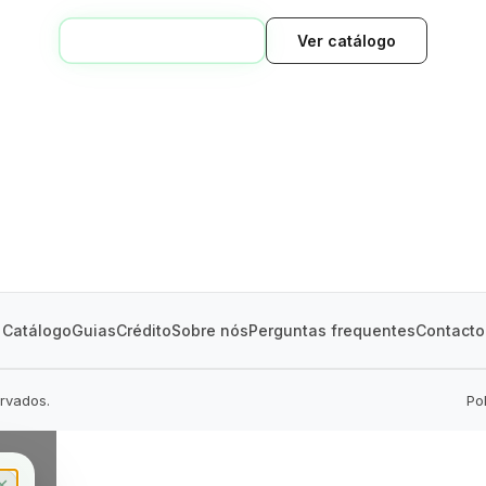
VOLTAR AO INÍCIO
Ver catálogo
GREEN VILLAGE
MOBILE HOMES
Catálogo
Guias
Crédito
Sobre nós
Perguntas frequentes
Contacto
ervados.
Po
✕