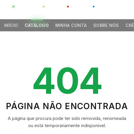
GLOBAL
LUXO
CHINA
BARCO CASA
INÍCIO
CATÁLOGO
MINHA CONTA
SOBRE NÓS
CRÉ
404
PÁGINA NÃO ENCONTRADA
A página que procura pode ter sido removida, renomeada
ou está temporariamente indisponível.