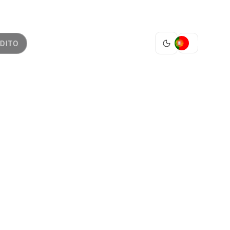
PT
DITO