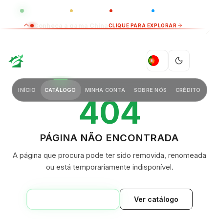
GLOBAL
LUXO
CHINA
BARCO CASA
Conheça a gama China
CLIQUE PARA EXPLORAR
GREEN VILLAGE
PT
INÍCIO
CATÁLOGO
MINHA CONTA
SOBRE NÓS
CRÉDITO
404
PÁGINA NÃO ENCONTRADA
A página que procura pode ter sido removida, renomeada
ou está temporariamente indisponível.
VOLTAR AO INÍCIO
Ver catálogo
GREEN VILLAGE