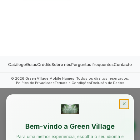
MOBILE HOMES
Catálogo
Guias
Crédito
Sobre nós
Perguntas frequentes
Contacto
©
2026
Green Village Mobile Homes. Todos os direitos reservados.
Política de Privacidade
Termos e Condições
Exclusão de Dados
✕
Bem-vindo a Green Village
Para uma melhor experiência, escolha o seu idioma e