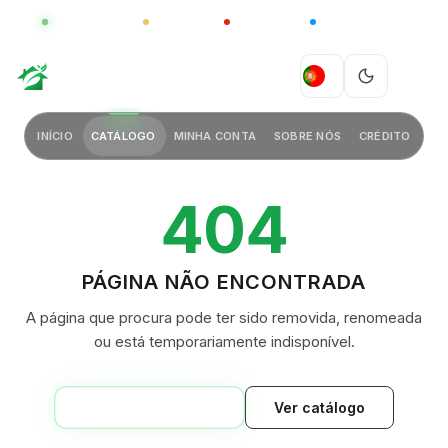
GLOBAL
LUXO
CHINA
BARCO CASA
GREEN VILLAGE
PT
INÍCIO
CATÁLOGO
MINHA CONTA
SOBRE NÓS
CRÉDITO
404
PÁGINA NÃO ENCONTRADA
A página que procura pode ter sido removida, renomeada
ou está temporariamente indisponível.
VOLTAR AO INÍCIO
Ver catálogo
GREEN VILLAGE