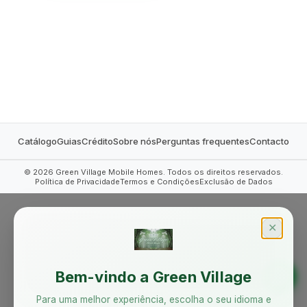
MOBILE HOMES
Catálogo
Guias
Crédito
Sobre nós
Perguntas frequentes
Contacto
©
2026
Green Village Mobile Homes. Todos os direitos reservados.
Política de Privacidade
Termos e Condições
Exclusão de Dados
✕
Bem-vindo a Green Village
Para uma melhor experiência, escolha o seu idioma e