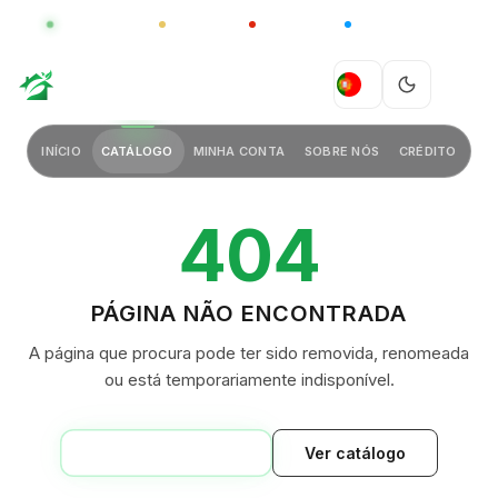
GLOBAL
LUXO
CHINA
BARCO CASA
GREEN VILLAGE
PT
INÍCIO
CATÁLOGO
MINHA CONTA
SOBRE NÓS
CRÉDITO
404
PÁGINA NÃO ENCONTRADA
A página que procura pode ter sido removida, renomeada
ou está temporariamente indisponível.
VOLTAR AO INÍCIO
Ver catálogo
GREEN VILLAGE