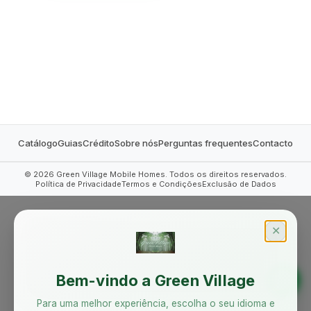
MOBILE HOMES
Catálogo
Guias
Crédito
Sobre nós
Perguntas frequentes
Contacto
©
2026
Green Village Mobile Homes. Todos os direitos reservados.
Política de Privacidade
Termos e Condições
Exclusão de Dados
✕
Bem-vindo a Green Village
Para uma melhor experiência, escolha o seu idioma e