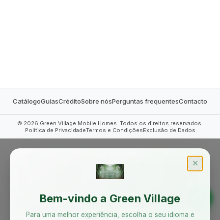
MOBILE HOMES
Catálogo
Guias
Crédito
Sobre nós
Perguntas frequentes
Contacto
©
2026
Green Village Mobile Homes. Todos os direitos reservados.
Política de Privacidade
Termos e Condições
Exclusão de Dados
✕
Bem-vindo a Green Village
Para uma melhor experiência, escolha o seu idioma e