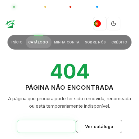
GLOBAL
LUXO
CHINA
BARCO CASA
GREEN VILLAGE
PT
INÍCIO
CATÁLOGO
MINHA CONTA
SOBRE NÓS
CRÉDITO
404
PÁGINA NÃO ENCONTRADA
A página que procura pode ter sido removida, renomeada
ou está temporariamente indisponível.
VOLTAR AO INÍCIO
Ver catálogo
GREEN VILLAGE