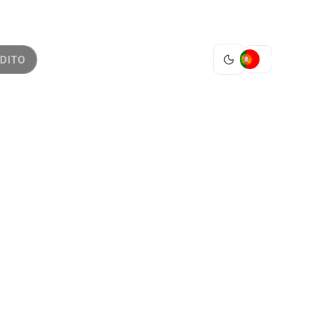
PT
DITO