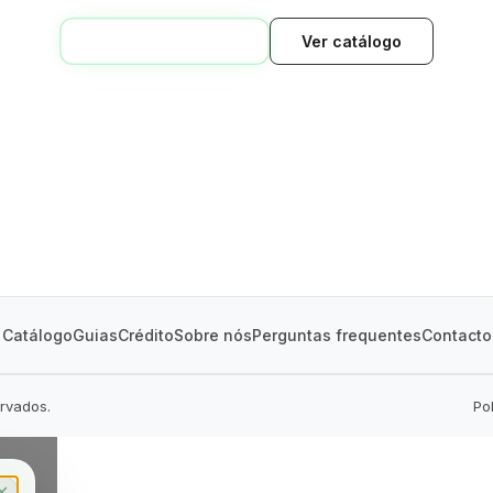
VOLTAR AO INÍCIO
Ver catálogo
GREEN VILLAGE
MOBILE HOMES
Catálogo
Guias
Crédito
Sobre nós
Perguntas frequentes
Contacto
ervados.
Po
✕