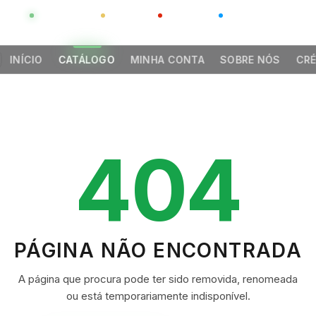
GLOBAL
LUXO
CHINA
BARCO CASA
INÍCIO
CATÁLOGO
MINHA CONTA
SOBRE NÓS
CRÉ
404
PÁGINA NÃO ENCONTRADA
A página que procura pode ter sido removida, renomeada
ou está temporariamente indisponível.