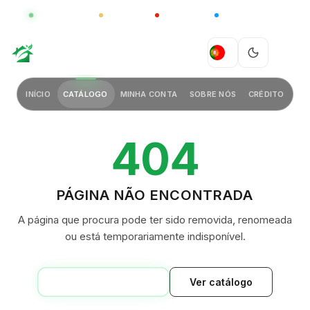
GLOBAL
LUXO
CHINA
BARCO CASA
GREEN VILLAGE
PT
INÍCIO
CATÁLOGO
MINHA CONTA
SOBRE NÓS
CRÉDITO
404
PÁGINA NÃO ENCONTRADA
A página que procura pode ter sido removida, renomeada
ou está temporariamente indisponível.
VOLTAR AO INÍCIO
Ver catálogo
GREEN VILLAGE