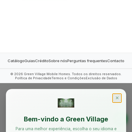
MOBILE HOMES
Catálogo
Guias
Crédito
Sobre nós
Perguntas frequentes
Contacto
©
2026
Green Village Mobile Homes. Todos os direitos reservados.
Política de Privacidade
Termos e Condições
Exclusão de Dados
✕
Bem-vindo a Green Village
Para uma melhor experiência, escolha o seu idioma e