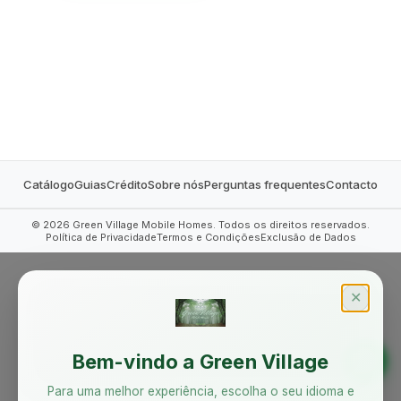
MOBILE HOMES
Catálogo
Guias
Crédito
Sobre nós
Perguntas frequentes
Contacto
©
2026
Green Village Mobile Homes. Todos os direitos reservados.
Política de Privacidade
Termos e Condições
Exclusão de Dados
✕
Bem-vindo a Green Village
Para uma melhor experiência, escolha o seu idioma e