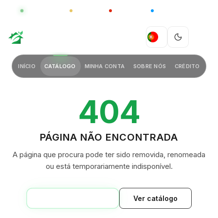
GLOBAL
LUXO
CHINA
BARCO CASA
GREEN VILLAGE
PT
INÍCIO
CATÁLOGO
MINHA CONTA
SOBRE NÓS
CRÉDITO
404
PÁGINA NÃO ENCONTRADA
A página que procura pode ter sido removida, renomeada
ou está temporariamente indisponível.
VOLTAR AO INÍCIO
Ver catálogo
GREEN VILLAGE