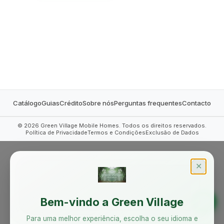
MOBILE HOMES
Catálogo
Guias
Crédito
Sobre nós
Perguntas frequentes
Contacto
©
2026
Green Village Mobile Homes. Todos os direitos reservados.
Política de Privacidade
Termos e Condições
Exclusão de Dados
✕
Bem-vindo a Green Village
Para uma melhor experiência, escolha o seu idioma e